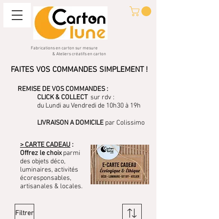
Fabrications en carton sur mesure
& Ateliers créatifs en carton
FAITES VOS COMMANDES SIMPLEMENT !
REMISE DE VOS COMMANDES :
CLICK & COLLECT
sur rdv :
du Lundi au Vendredi de 10h30 à 19h
LIVRAISON A DOMICILE
par Colissimo
> CARTE CADEAU
:
Offrez le choix
parmi
des objets déco,
luminaires, activités
écoresponsables,
artisanales & locales.
Filtrer