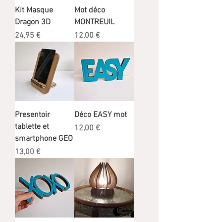
Kit Masque
Mot déco
Dragon 3D
MONTREUIL
Prix
Prix
24,95 €
12,00 €
Presentoir
Déco EASY mot
tablette et
Prix
12,00 €
smartphone GEO
Prix
13,00 €