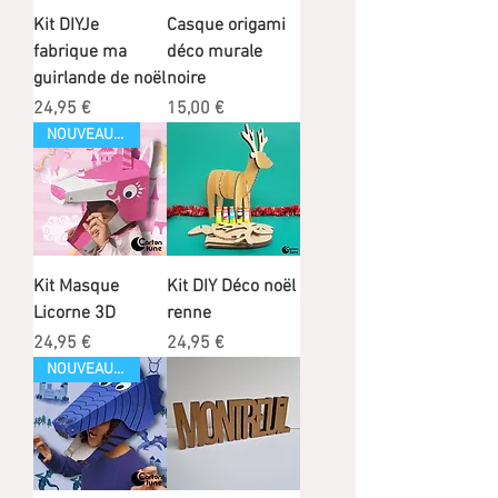
Kit DIYJe
Casque origami
fabrique ma
déco murale
guirlande de noël
noire
Prix
Prix
24,95 €
15,00 €
NOUVEAUTÉ
Kit Masque
Kit DIY Déco noël
Licorne 3D
renne
Prix
Prix
24,95 €
24,95 €
NOUVEAUTÉ