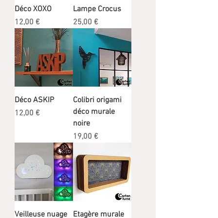
Déco XOXO
Lampe Crocus
Prix
Prix
12,00 €
25,00 €
Déco ASKIP
Colibri origami
déco murale
Prix
12,00 €
noire
Prix
19,00 €
Veilleuse nuage
Etagère murale