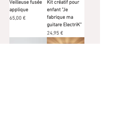
Veilleuse fusée
Kit créatif pour
applique
enfant "Je
fabrique ma
Prix
65,00 €
guitare ElectriK"
Prix
24,95 €
Déco LOL
Lustre Bird en
carton
Prix
12,00 €
Prix
23,95 €