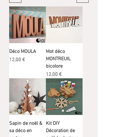
Déco MOULA
Mot déco
MONTREUIL
Prix
12,00 €
bicolore
Prix
12,00 €
Sapin de noël &
Kit DIY
sa déco en
Décoration de