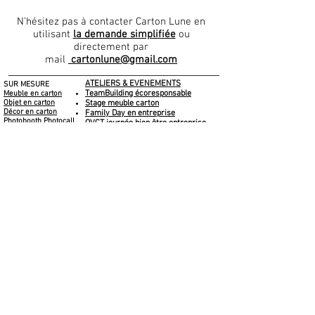
N’hésitez pas à contacter Carton Lune en
utilisant
la demande simplifiée
ou
directement par
mail
cartonlune@gmail.com
ATELIERS & EVENEMENTS
SUR MESURE
TeamBuilding écoresponsable
Meuble en carton
Objet en carton
Stage meuble carton
Décor en carton
Family Day en entreprise
Photobooth Photocall
QVCT journée bien être entreprise
Arbre en carton
Médiations culturelles
Formation en centre de loisirs
Projets dans les écoles
CARTON LUNE
COLLECTION CARTON LUNE
A propos
Notre Collection
Contact
BOUTIQUE EN LIGNE
Le blog
Carte Cadeau
CGV
Idées cadeaux
Mentions légales
Location de jeux en carton
INSCRIPTION NEWSLETTER
Inscrivez-vous dès aujourd'hui et soyez le
premier à être averti de nos nouvelles offres,
prochaines expositions...