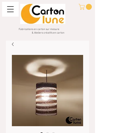
Fabrications en carton sur mesure
& Ateliers créatifs en carton