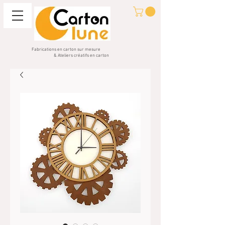
Fabrications en carton sur mesure
& Ateliers créatifs en carton