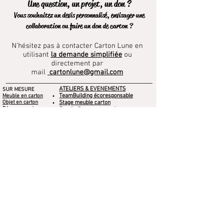
Une question, un projet, un don ?
Vitrifié
, il est ainsi imperméable et peut-
Vous souhaitez un devis personnalisé, envisager une
être nettoyée à l'éponge.
collaboration ou faire un don de carton ?
N’hésitez pas à contacter Carton Lune en
utilisant
la demande simplifiée
ou
directement par
mail
cartonlune@gmail.com
ATELIERS & EVENEMENTS
SUR MESURE
TeamBuilding écoresponsable
Meuble en carton
Objet en carton
Stage meuble carton
Décor en carton
Family Day en entreprise
Photobooth Photocall
QVCT journée bien être entreprise
Arbre en carton
Médiations culturelles
Formation en centre de loisirs
Projets dans les écoles
CARTON LUNE
COLLECTION CARTON LUNE
A propos
Notre Collection
Contact
BOUTIQUE EN LIGNE
Le blog
Carte Cadeau
CGV
Idées cadeaux
Mentions légales
Location de jeux en carton