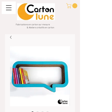
Fabrications en carton sur mesure
& Ateliers créatifs en carton