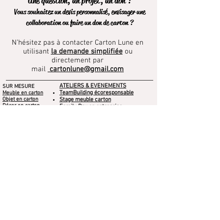
Une question, un projet, un don ?
bandes qui sont ensuite assemblées à la
Confectionnée à la main
Vous souhaitez un devis personnalisé, envisager une
main.
collaboration ou faire un don de carton ?
N’hésitez pas à contacter Carton Lune en
utilisant
la demande simplifiée
ou
directement par
mail
cartonlune@gmail.com
ATELIERS & EVENEMENTS
SUR MESURE
TeamBuilding écoresponsable
Meuble en carton
Objet en carton
Stage meuble carton
Décor en carton
Family Day en entreprise
Photobooth Photocall
QVCT journée bien être entreprise
Arbre en carton
Médiations culturelles
Formation en centre de loisirs
Projets dans les écoles
CARTON LUNE
COLLECTION CARTON LUNE
A propos
Notre Collection
Contact
BOUTIQUE EN LIGNE
Le blog
Carte Cadeau
CGV
Idées cadeaux
Mentions légales
Location de jeux en carton