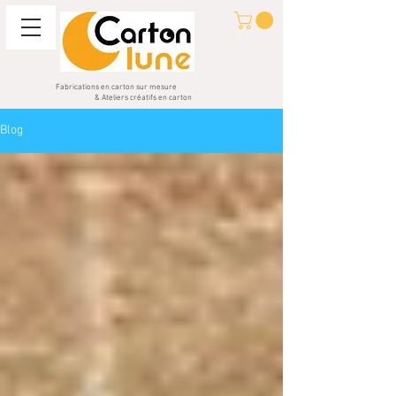
Fabrications en carton sur mesure
& Ateliers créatifs en carton
Blog